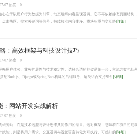
7-07 热度：0
心在于以用户行为数据为引擎，动态组织内容呈现逻辑。它不再依赖静态页面结构
、点击热区、搜索关键词等信号，持续校准内容排序、模块权重与交互路
[详细]
略：高效框架与科技设计技巧
7-07 热度：0
用户体验、业务扩展性与技术稳定性。选择合适的框架是第一步，主流方案包括基于R
Node.js、Django或Spring Boot构建的后端服务。这类组合支持组件
[详细]
能：网站开发实战解析
7-07 热度：0
械劳动，而是技术选型与设计思维共同作用的结果。选对框架，意味着在项目初期
计赋能，则是将用户需求、交互逻辑与视觉语言转化为可执行、可感知的
[详细]