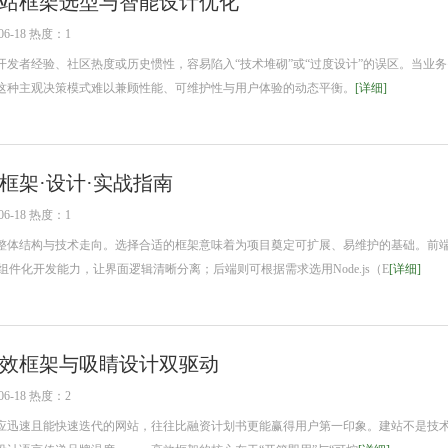
站框架选型与智能设计优化
6-18 热度：1
者经验、社区热度或历史惯性，容易陷入“技术堆砌”或“过度设计”的误区。当业务
这种主观决策模式难以兼顾性能、可维护性与用户体验的动态平衡。
[详细]
框架·设计·实战指南
6-18 热度：1
体结构与技术走向。选择合适的框架意味着为项目奠定可扩展、易维护的基础。前
，它们提供组件化开发能力，让界面逻辑清晰分离；后端则可根据需求选用Node.js（E
[详细]
效框架与吸睛设计双驱动
6-18 热度：2
迅速且能快速迭代的网站，往往比融资计划书更能赢得用户第一印象。建站不是技