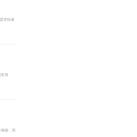
需求快速
端常用
术堆砌，而