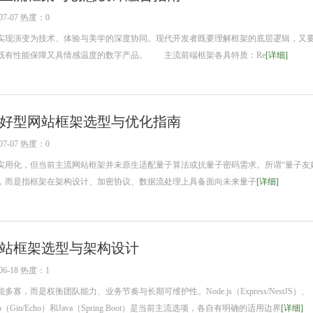
7-07 热度：0
现演变为技术、体验与美学的深度协同。现代开发者既要理解框架的底层逻辑，又
既有性能保障又具情感温度的数字产品。 主流前端框架各具特质：Re
[详细]
好型网站框架选型与优化指南
7-07 热度：0
化，但当前主流网站框架并未原生适配量子算法或抗量子密码需求。所谓“量子友
，而是指框架在架构设计、加密协议、数据流处理上具备面向未来量子
[详细]
站框架选型与架构设计
6-18 热度：1
而是权衡团队能力、业务节奏与长期可维护性。Node.js（Express/NestJS）、
I）、Go（Gin/Echo）和Java（Spring Boot）是当前主流选项，各自有明确的适用边界
[详细]