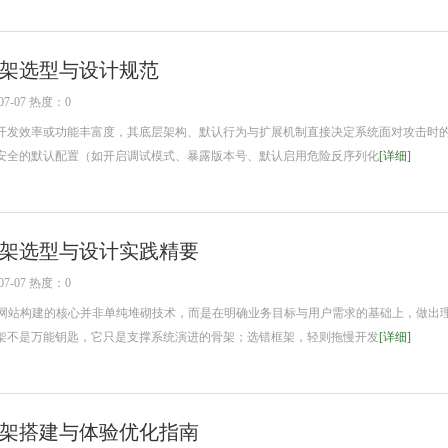
架选型与设计规范
7-07 热度：0
发效率或功能丰富度，其底层架构、默认行为与扩展机制直接决定系统面对攻击时
安全的默认配置（如开启调试模式、暴露版本号、默认启用危险反序列化
[详细]
架选型与设计实践精要
7-07 热度：0
网站构建的核心并非单纯堆砌技术，而是在明确业务目标与用户需求的基础上，做出
架不是万能钥匙，它只是支撑系统演进的骨架；选错框架，轻则拖慢开发
[详细]
架搭建与体验优化指南