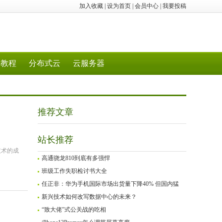
加入收藏
|
设为首页
|
会员中心
|
我要投稿
教程
分布式云
云服务器
推荐文章
站长推荐
技术的成
高通骁龙810到底有多强悍
班级工作失职检讨书大全
任正非：华为手机国际市场出货量下降40% 但国内猛
新兴技术如何改写数据中心的未来？
“致大佬”式公关战的吃相