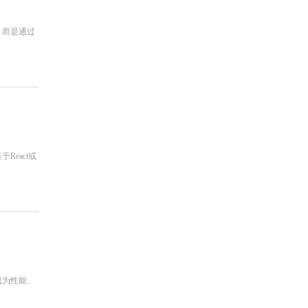
，而是通过
eact或
就为性能、