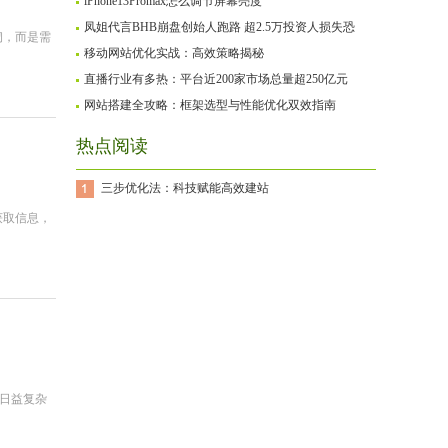
iPhone13Promax怎么调节屏幕亮度
凤姐代言BHB崩盘创始人跑路 超2.5万投资人损失恐
砌，而是需
移动网站优化实战：高效策略揭秘
直播行业有多热：平台近200家市场总量超250亿元
网站搭建全攻略：框架选型与性能优化双效指南
热点阅读
三步优化法：科技赋能高效建站
获取信息，
日益复杂