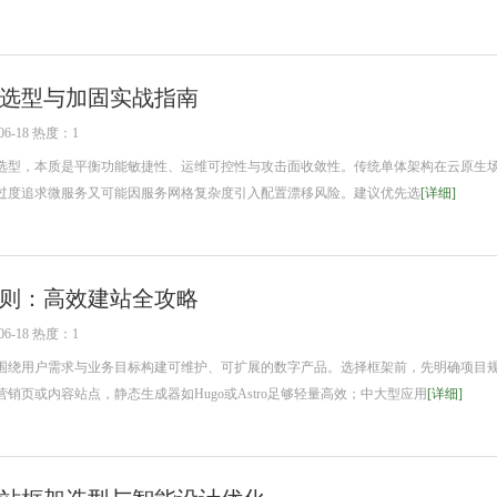
选型与加固实战指南
6-18 热度：1
型，本质是平衡功能敏捷性、运维可控性与攻击面收敛性。传统单体架构在云原生
过度追求微服务又可能因服务网格复杂度引入配置漂移风险。建议优先选
[详细]
则：高效建站全攻略
6-18 热度：1
绕用户需求与业务目标构建可维护、可扩展的数字产品。选择框架前，先明确项目
销页或内容站点，静态生成器如Hugo或Astro足够轻量高效；中大型应用
[详细]