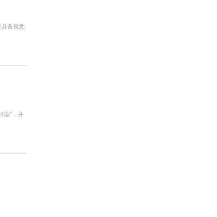
要具备视觉
好型”，并