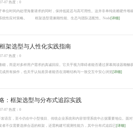
7-07 热度：0
单位时间内处理海量请求的同时，保持低延迟与高可用性。这并非单纯依赖硬件堆
系统性应对策略。 框架选型需兼顾性能、生态与团队适配性。Node
[详细]
框架选型与人性化实践指南
7-07 热度：0
砌，而是对多样用户需求的真诚回应。它关乎视力障碍者能否通过屏幕阅读器顺畅
完成所有操作，也关乎认知差异者能否在清晰结构与一致交互中安心浏览
[详细]
攻略：框架选型与分布式追踪实践
7-07 热度：0
开发语言，至今仍在中小型项目、传统企业系统和内容管理系统中占据重要地位。面对
发者不仅需要选择合适的框架，还需构建可观测性能力，其中分布式追踪已
[详细]