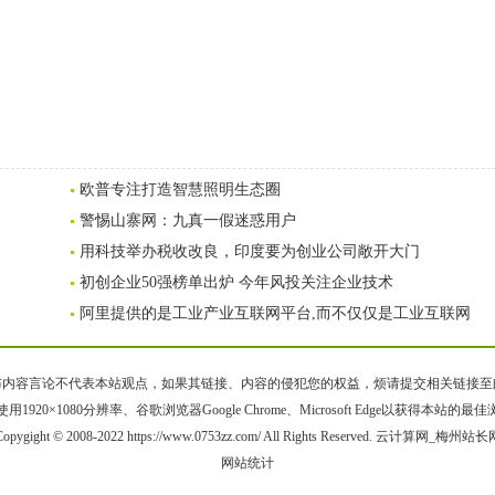
欧普专注打造智慧照明生态圈
警惕山寨网：九真一假迷惑用户
用科技举办税收改良，印度要为创业公司敞开大门
初创企业50强榜单出炉 今年风投关注企业技术
阿里提供的是工业产业互联网平台,而不仅仅是工业互联网
容言论不代表本站观点，如果其链接、内容的侵犯您的权益，烦请提交相关链接至邮箱bqsm
用1920×1080分辨率、谷歌浏览器Google Chrome、Microsoft Edge以获得本站的最
Copygight © 2008-2022 https://www.0753zz.com/ All Rights Reserved. 云计算网_梅州站长
网站统计