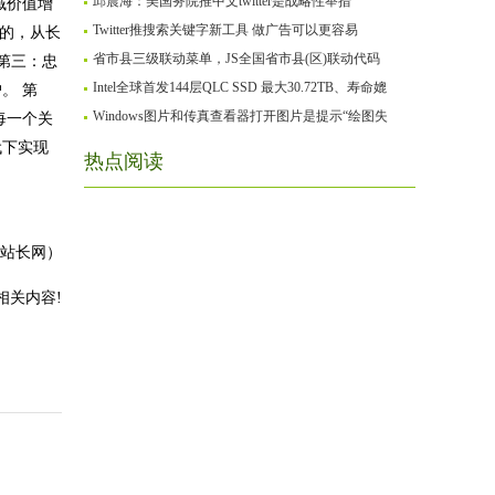
邱震海：美国务院推中文twitter是战略性举措
域价值增
Twitter推搜索关键字新工具 做广告可以更容易
换的，从长
省市县三级联动菜单，JS全国省市县(区)联动代码
第三：忠
Intel全球首发144层QLC SSD 最大30.72TB、寿命媲
。 第
Windows图片和传真查看器打开图片是提示“绘图失
每一个关
代下实现
热点阅读
州站长网）
相关内容!