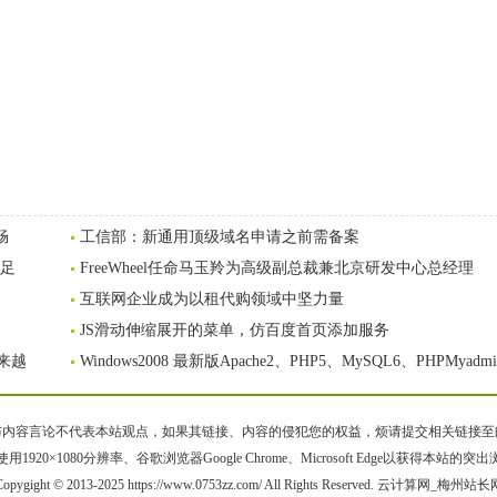
畅
工信部：新通用顶级域名申请之前需备案
不足
FreeWheel任命马玉羚为高级副总裁兼北京研发中心总经理
互联网企业成为以租代购领域中坚力量
JS滑动伸缩展开的菜单，仿百度首页添加服务
来越
Windows2008 最新版Apache2、PHP5、MySQL6、PHPMyadm
容言论不代表本站观点，如果其链接、内容的侵犯您的权益，烦请提交相关链接至邮箱bqsm
用1920×1080分辨率、谷歌浏览器Google Chrome、Microsoft Edge以获得本站的突
Copygight © 2013-2025 https://www.0753zz.com/ All Rights Reserved. 云计算网_梅州站长