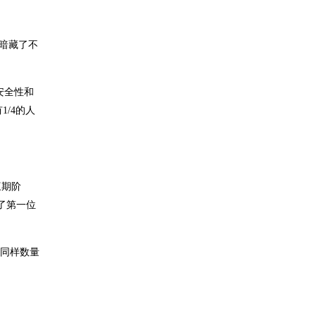
暗藏了不
安全性和
/4的人
三期阶
除了第一位
，同样数量