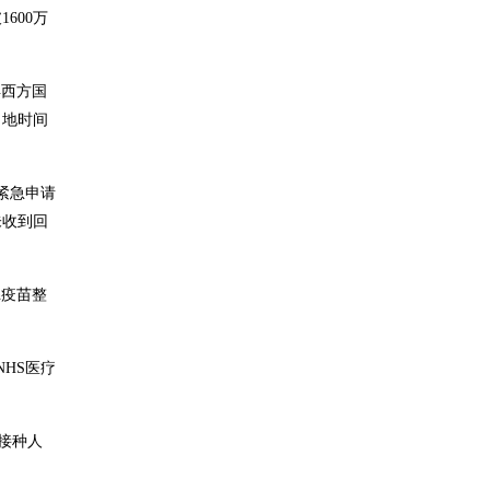
600万
得西方国
当地时间
紧急申请
未收到回
h疫苗整
HS医疗
于接种人