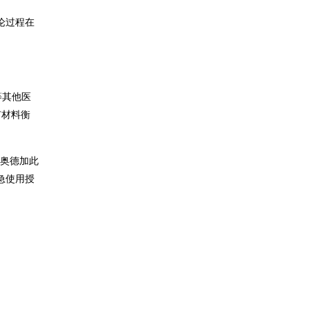
讨论过程在
等其他医
有材料衡
什奥德加此
急使用授