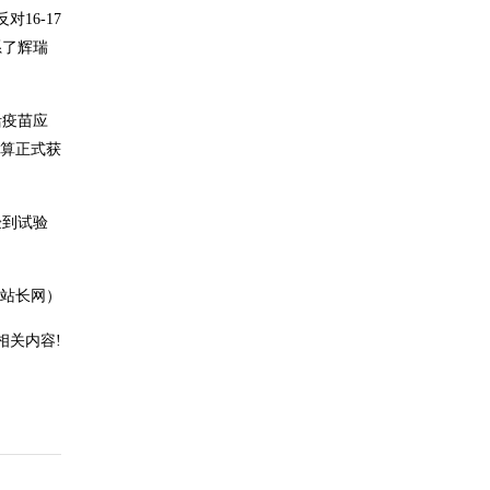
16-17
系了辉瑞
活疫苗应
不算正式获
验到试验
州站长网）
相关内容!