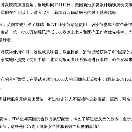
炎疫情加速蔓延，当地时间12月12日，美国新冠肺炎累计确诊病例突破1
增加病例在百万以上，进入12月，新增百万确诊病例的时间越来越短。
，英国首先批准了辉瑞-BioNTech疫苗紧急使用，该疫苗也成为首个获
瑞疫苗，第一批80万剂现已运抵，80岁以上老人和医疗工作者优先接种。
接种者。
哥获得使用许可。这也就意味着，截至目前，辉瑞已经获得了6个国家的
国家或地区提交了使用申请。北京商报记者联系辉瑞进行采访，截至发稿
分析数据，在受试者超过43000人的三期临床试验中，辉瑞-BioNTec
。
国家健康服务系统发出警告，有过敏史的人不应接种这款疫苗。据悉，两名N
 Hahn表示，FDA正与英国的合作方紧密配合，试图了解过敏反应的原因，至
疫苗，这些是FDA为了确保安全性和有效性所做的事情”。