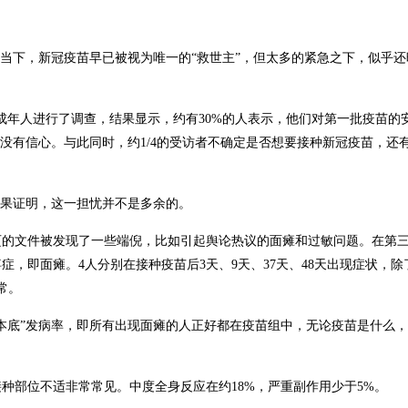
的当下，新冠疫苗早已被视为唯一的“救世主”，但太多的紧急之下，似乎还
名美国成年人进行了调查，结果显示，约有30%的人表示，他们对第一批疫苗的
没有信心。与此同时，约1/4的受访者不确定是否想要接种新冠疫苗，还有1
结果证明，这一担忧并不是多余的。
3页的文件被发现了一些端倪，比如引起舆论热议的面瘫和过敏问题。在第
痹症，即面瘫。4人分别在接种疫苗后3天、9天、37天、48天出现症状，
常。
“本底”发病率，即所有出现面瘫的人正好都在疫苗组中，无论疫苗是什么
种部位不适非常常见。中度全身反应在约18%，严重副作用少于5%。