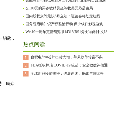
智能教育与数据教育对当代教育行业影响日益加深
交190元购买谷歌精灵坐等收美元乃是骗局
国内股权众筹最快6月立法：证监会将划定红线
国务院启动知识产权整治行动 保护软件影视游戏
Win10一周年更新预览版14316(RS1分支)自制中文IS
一钥匙，
热点阅读
台积电5nm芯片出货大增，苹果砍单传言不实
FDA授权辉瑞 COVID-19 疫苗：安全效益评估通
全球新冠疫苗接种：进展迅速，挑战与隐忧并
悉，民众
。