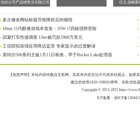
你的公司产品销售没后顾之忧
亿元 战略聚
多次修改网站标题导致降权后的顿悟
10nm 11代酷睿游戏本首发：35W i7四核强势登陆
回避打车性侵调查 Uber被罚款5900万美元
工信部拟加强应用商店监管 专家提示勿过度解读
英特尔500系列主板1月11日将推，早于Rocket Lake处理器
【免责声明】本站内容转载自互联网，其发布内容言论不代表本站观点，如果其链接、
建议您使用1920×1080分辨率、谷歌浏览器Goo
Copygight © 2013-2025 https://w
ICP备案：
浙ICP备120441